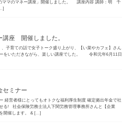
マのママのマネー講座」開催しました。 講座内容 講師：明 千
…]
ネー講座 開催しました。
万円」、子育ての話で女子トーク盛り上がり、【い菜やカフェ】さん
ーをいただきながら、楽しい講座でした。 令和元年6月11日
金セミナー
ー 経営者様にとってもオトクな福利厚生制度 確定拠出年金で社
せる! 社会保険労務士法人下関労務管理事務所さんと【企業
催します。 & […]