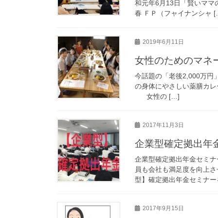
和元年6月13日「賢いマ
春 ＦＰ（フャイナンシャ [
2019年6月11日
女性のためのマ
今話題の「老後2,000
の身体にやさしい薬膳カレ
女性の […]
2017年11月3日
企業型確定拠出年
企業型確定拠出年金セミナ
員も会社も満足度を向上さ
型】確定拠出年金セミナーを開
2017年9月15日