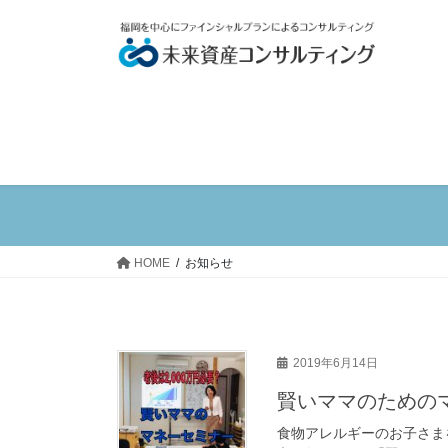
コ
ナ
ン
ビ
テ
ゲ
ン
ー
ツ
シ
へ
ョ
ス
ン
キ
に
ッ
移
プ
動
HOME
お知らせ
2019年6月14日
賢いママのため
食物アレルギーのお子さま